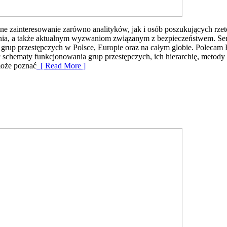
e zainteresowanie zarówno analityków, jak i osób poszukujących rzet
ania, a także aktualnym wyzwaniom związanym z bezpieczeństwem. Serw
grup przestępczych w Polsce, Europie oraz na całym globie. Polecam P
c schematy funkcjonowania grup przestępczych, ich hierarchię, metody
może poznać
[ Read More ]