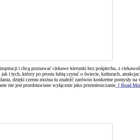
 inspiracji i chcą poznawać ciekawe kierunki bez pośpiechu, z ciekawoś
 i tych, którzy po prostu lubią czytać o świecie, kulturach, atrakcjac
dania, dzięki czemu można tu znaleźć zarówno konkretne pomysły na wy
nie nie jest przedstawiane wyłącznie jako przemieszczanie
[ Read Mor