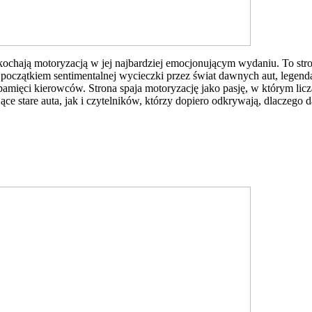
kochają motoryzacją w jej najbardziej emocjonującym wydaniu. To stro
ę początkiem sentimentalnej wycieczki przez świat dawnych aut, lege
mięci kierowców. Strona spaja motoryzację jako pasję, w którym liczą 
e stare auta, jak i czytelników, którzy dopiero odkrywają, dlaczego