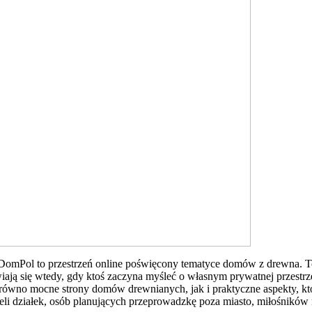
Pol to przestrzeń online poświęcony tematyce domów z drewna. To pr
awiają się wtedy, gdy ktoś zaczyna myśleć o własnym prywatnej przes
równo mocne strony domów drewnianych, jak i praktyczne aspekty, kt
i działek, osób planujących przeprowadzkę poza miasto, miłośników n